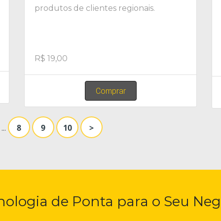
produtos de clientes regionais.
R$ 19,00
Comprar
8
9
10
>
...
nologia de Ponta para o Seu Neg