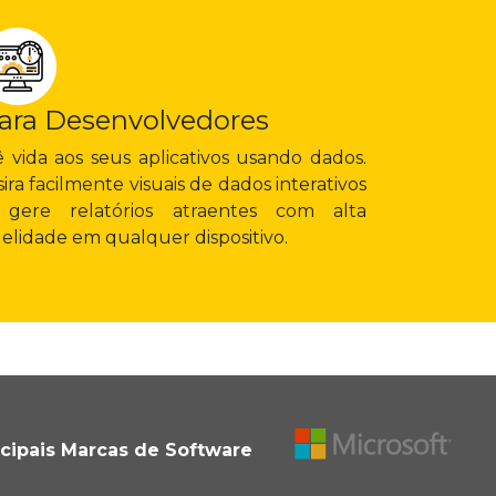
ara Desenvolvedores
 vida aos seus aplicativos usando dados.
sira facilmente visuais de dados interativos
 gere relatórios atraentes com alta
delidade em qualquer dispositivo.
ncipais Marcas de Software