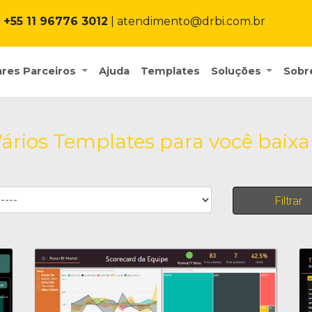
+55 11 96776 3012
| atendimento@drbi.com.br
res Parceiros
Ajuda
Templates
Soluções
Sobr
ários Templates para você baixa
Filtrar