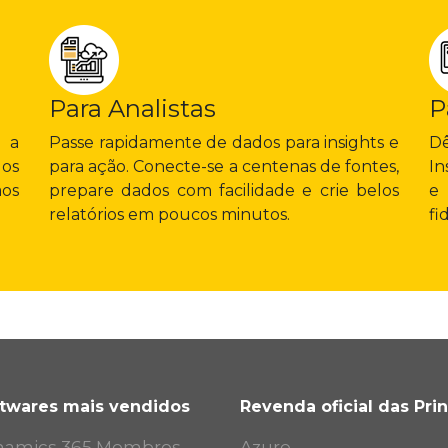
Para Analistas
P
e a
Passe rapidamente de dados para insights e
Dê
os
para ação. Conecte-se a centenas de fontes,
In
aos
prepare dados com facilidade e crie belos
e
relatórios em poucos minutos.
fi
twares mais vendidos
Revenda oficial das Pri
namics 365 Membros
Azure