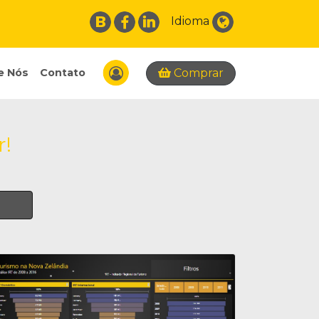
Idioma
Comprar
e Nós
Contato
r!