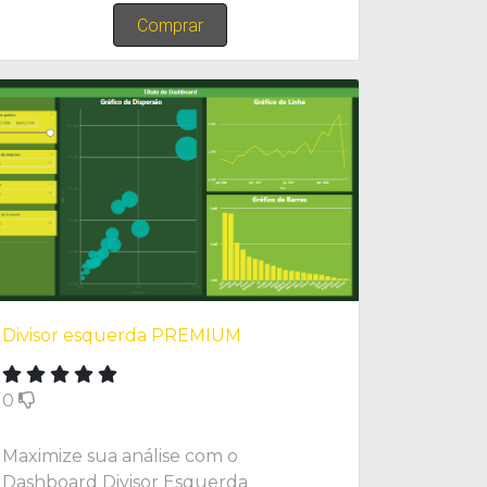
Comprar
Divisor esquerda PREMIUM
0
Maximize sua análise com o
Dashboard Divisor Esquerda