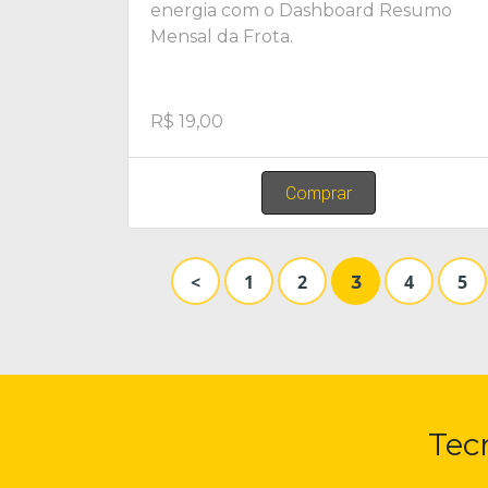
energia com o Dashboard Resumo
Mensal da Frota.
R$ 19,00
Comprar
<
1
2
4
5
3
Tec