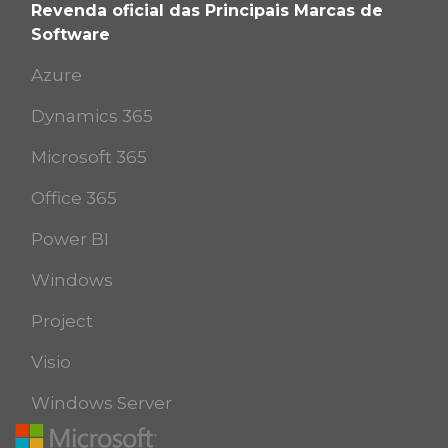
Revenda oficial das Principais Marcas de
Software
Azure
Dynamics 365
Microsoft 365
Office 365
Power BI
Windows
Project
Visio
Windows Server