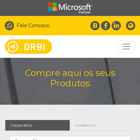
Fale Conosco
Compre aqui os seus
Produtos
Corporativo
Acadêmico